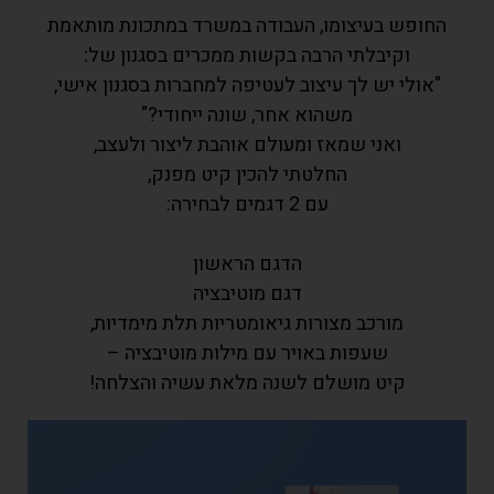
החופש בעיצומו, העבודה במשרד במתכונת מותאמת
וקיבלתי הרבה בקשות ממכרים בסגנון של:
"אולי יש לך עיצוב לעטיפה למחברות בסגנון אישי,
משהוא אחר, שונה ייחודי?"
ואני שמאז ומעולם אוהבת ליצור ולעצב,
החלטתי להכין קיט מפנק,
עם 2 דגמים לבחירה:
הדגם הראשון
דגם מוטיבציה
מורכב מצורות גיאומטריות תלת מימדיות,
שעפות באויר עם מילות מוטיבציה –
קיט מושלם לשנה מלאת עשיה והצלחה!