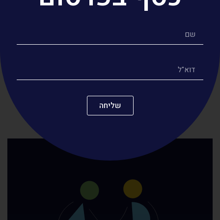
bizmax
גני טל
שליחה
היה יפה, רוצה לראות עוד